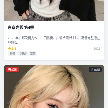
东京光影 第4季
2025年京都爱情力作，山田裕贵、广濑铃领衔主演，高清完整版在
线畅看。
8.1
2025
爱情
电视剧
京都
奇幻剧
第16期