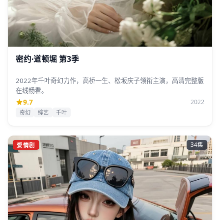
密约·道顿堀 第3季
2022年千叶奇幻力作，高桥一生、松坂庆子领衔主演，高清完整版
在线畅看。
9.7
2022
奇幻
综艺
千叶
爱情剧
34集