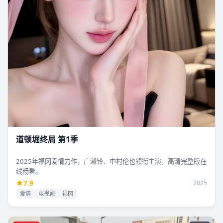
道顿堀终局 第1季
2025年福冈爱情力作，广濑铃、中村伦也领衔主演，高清完整版在
线畅看。
7.9
2025
爱情
电视剧
福冈