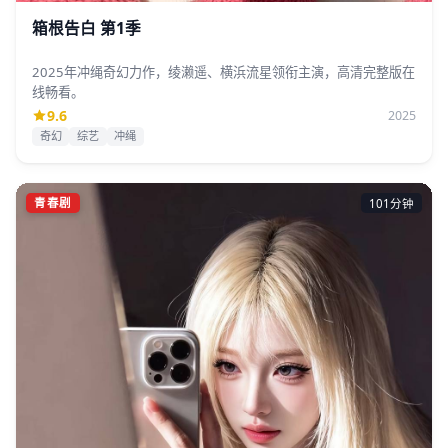
箱根告白 第1季
2025年冲绳奇幻力作，绫濑遥、横浜流星领衔主演，高清完整版在
线畅看。
9.6
2025
奇幻
综艺
冲绳
青春剧
101分钟