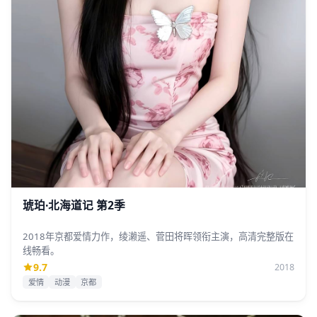
琥珀·北海道记 第2季
2018年京都爱情力作，绫濑遥、菅田将晖领衔主演，高清完整版在
线畅看。
9.7
2018
爱情
动漫
京都