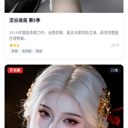
涩谷迷局 第5季
2019年银座青春力作，永野芽郁、妻夫木聪领衔主演，高清完整版
在线畅看。
9.6
2019
青春
电视剧
银座
历史剧
22集