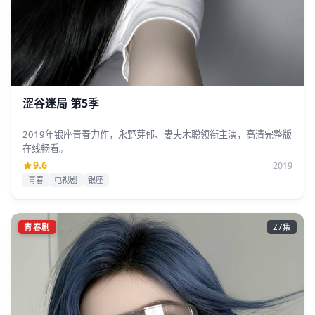
涩谷迷局 第5季
2019年银座青春力作，永野芽郁、妻夫木聪领衔主演，高清完整版
在线畅看。
9.6
2019
青春
电视剧
银座
青春剧
27集