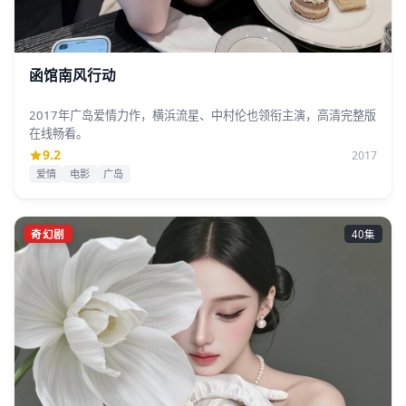
函馆南风行动
2017年广岛爱情力作，横浜流星、中村伦也领衔主演，高清完整版
在线畅看。
9.2
2017
爱情
电影
广岛
奇幻剧
40集