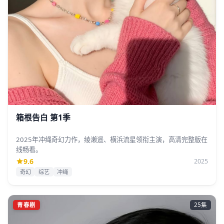
箱根告白 第1季
2025年冲绳奇幻力作，绫濑遥、横浜流星领衔主演，高清完整版在
线畅看。
9.6
2025
奇幻
综艺
冲绳
青春剧
25集