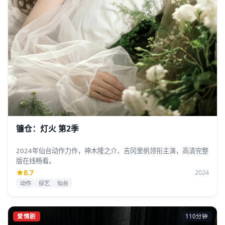
镰仓：灯火 第2季
2024年仙台动作力作，神木隆之介、吉冈里帆领衔主演，高清完整
版在线畅看。
8.7
2024
动作
综艺
仙台
爱情剧
110分钟