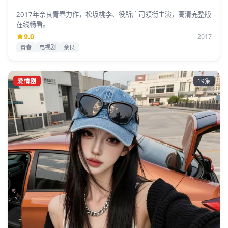
2017年奈良青春力作，松坂桃李、役所广司领衔主演，高清完整版
在线畅看。
9.0
2017
青春
电视剧
奈良
爱情剧
19集